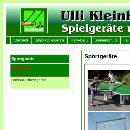
Startseite
Junior-Spielgeräte
Hally-Gally
Sonnenschutz
Fal
Sportgeräte
Sportgeräte
Sportgeräte
Outdoor-Fitnessgeräte