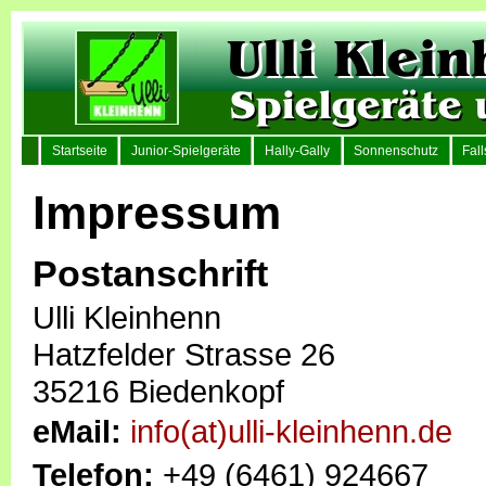
Startseite
Junior-Spielgeräte
Hally-Gally
Sonnenschutz
Fal
Impressum
Postanschrift
Ulli Kleinhenn
Hatzfelder Strasse 26
35216 Biedenkopf
eMail:
info(at)ulli-kleinhenn.de
Telefon:
+49 (6461) 924667