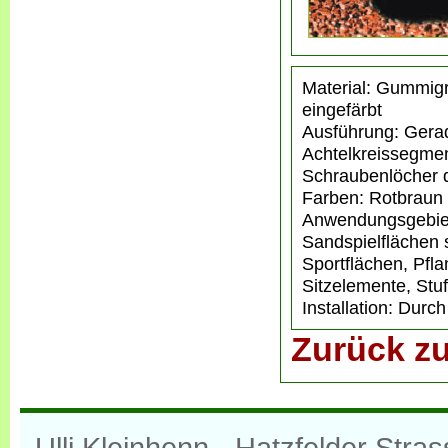
Material: Gummig
eingefärbt
Ausführung: Gerad
Achtelkreissegmen
Schraubenlöcher d
Farben: Rotbraun
Anwendungsgebiet
Sandspielflächen 
Sportflächen, Pfl
Sitzelemente, Stu
Installation: Dur
Zurück zu
Ulli Kleinhenn · Hatzfelder Str