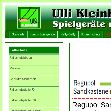
Startseite
Junior-Spielgeräte
Hally-Gally
Sonnenschutz
Fal
Fallschutz
Fallschutzböden
Material
Geprüfte Sicherheit
Fallschutzplatte FX
Fallschutzplatte FXG
Regupol San