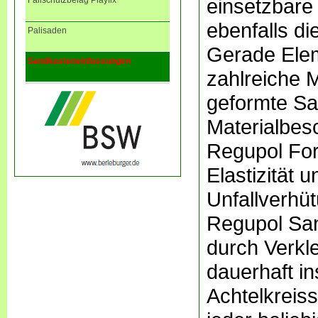
einsetzbare
Fallschutzbelag Playfix
ebenfalls di
Palisaden
Gerade Elem
Sandkasteneinfassungen
zahlreiche M
geformte Sa
Materialbesc
Regupol For
Elastizität 
Unfallverhüt
Regupol San
durch Verkl
dauerhaft ins
Achtelkreis