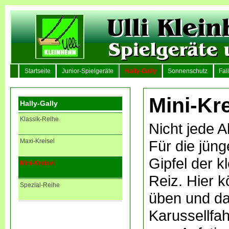
Startseite
Junior-Spielgeräte
Hally-Gally
Sonnenschutz
Fal
Mini-Kre
Hally-Gally
Klassik-Reihe
Nicht jede A
Maxi-Kreisel
Für die jün
Gipfel der k
Mini-Kreisel
Reiz. Hier 
Spezial-Reihe
üben und da
Karussellfa