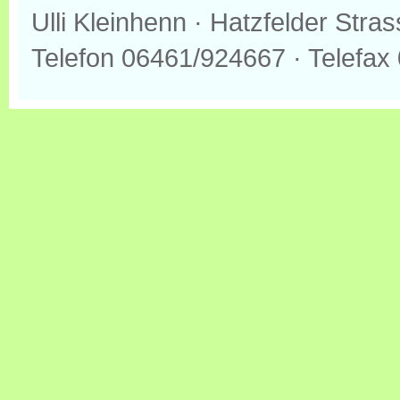
Ulli Kleinhenn · Hatzfelder Str
Telefon 06461/924667 · Telefax