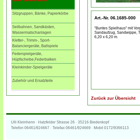
Spiel- Gerätehäuser
Sitzgruppen, Bänke, Papierkörbe
Art.-Nr. 06.1685-000
Seilbahnen, Sandkästen,
"Buntes Spielhaus" mit Vor
Sandaufzug, Sandwippe, Ti
Wassermatschanlagen
6,20 x 6,20 m.
Kletter-, Trimm-, Sport-
Balanciergeräte, Ballspiele
Federspielgeräte,
Hüpfscheibe,Federbalken
Kleinkinder-Spielgeräte
Zubehör und Ersatzteile
Zurück zur Übersicht
Ulli Kleinhenn · Hatzfelder Strasse 26 · 35216 Biedenkopf
Telefon 06461/924667 · Telefax 06461/924669 · Mobil 0172/9366113