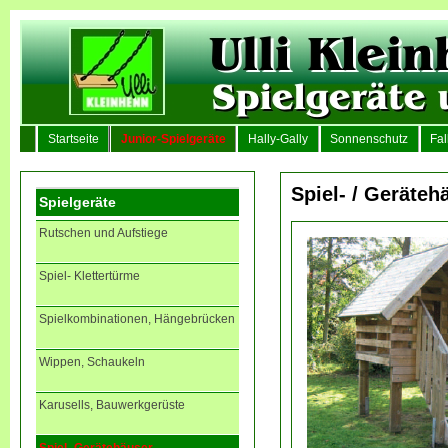
Startseite
Junior-Spielgeräte
Hally-Gally
Sonnenschutz
Fal
Spiel- / Geräteh
Spielgeräte
Rutschen und Aufstiege
Spiel- Klettertürme
Spielkombinationen, Hängebrücken
Wippen, Schaukeln
Karusells, Bauwerkgerüste