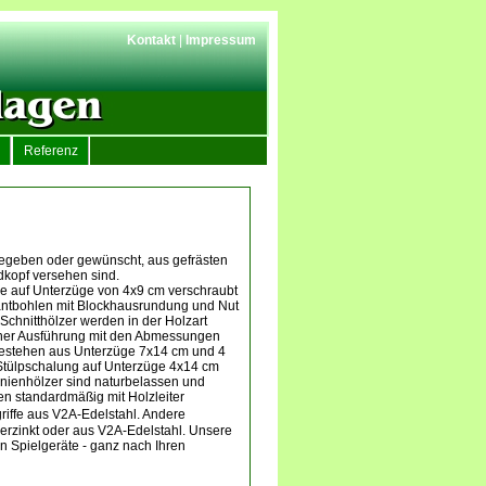
Kontakt
|
Impressum
Referenz
gegeben oder gewünscht, aus gefrästen
kopf versehen sind.
ie auf Unterzüge von 4x9 cm verschraubt
kantbohlen mit Blockhausrundung und Nut
Schnitthölzer werden in der Holzart
hsener Ausführung mit den Abmessungen
estehen aus Unterzüge 7x14 cm und 4
Stülpschalung auf Unterzüge 4x14 cm
inienhölzer sind naturbelassen und
n standardmäßig mit Holzleiter
riffe aus V2A-Edelstahl. Andere
erzinkt oder aus V2A-Edelstahl. Unsere
 Spielgeräte - ganz nach Ihren