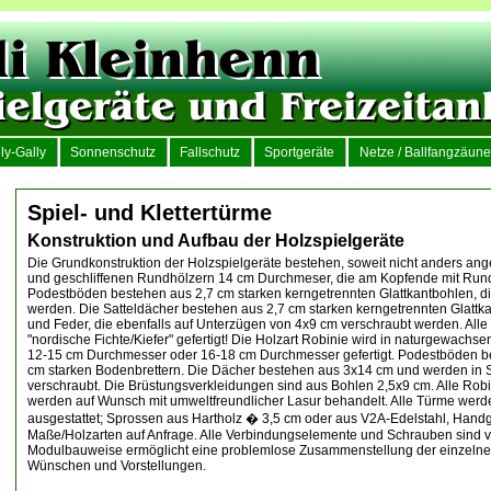
ly-Gally
Sonnenschutz
Fallschutz
Sportgeräte
Netze / Ballfangzäune
Spiel- und Klettertürme
Konstruktion und Aufbau der Holzspielgeräte
Die Grundkonstruktion der Holzspielgeräte bestehen, soweit nicht anders an
und geschliffenen Rundhölzern 14 cm Durchmeser, die am Kopfende mit Rund
Podestböden bestehen aus 2,7 cm starken kerngetrennten Glattkantbohlen, d
werden. Die Satteldächer bestehen aus 2,7 cm starken kerngetrennten Glatt
und Feder, die ebenfalls auf Unterzügen von 4x9 cm verschraubt werden. Alle 
"nordische Fichte/Kiefer" gefertigt! Die Holzart Robinie wird in naturgewac
12-15 cm Durchmesser oder 16-18 cm Durchmesser gefertigt. Podestböden b
cm starken Bodenbrettern. Die Dächer bestehen aus 3x14 cm und werden in 
verschraubt. Die Brüstungsverkleidungen sind aus Bohlen 2,5x9 cm. Alle Rob
werden auf Wunsch mit umweltfreundlicher Lasur behandelt. Alle Türme werde
ausgestattet; Sprossen aus Hartholz � 3,5 cm oder aus V2A-Edelstahl, Handg
Maße/Holzarten auf Anfrage. Alle Verbindungselemente und Schrauben sind v
Modulbauweise ermöglicht eine problemlose Zusammenstellung der einzelnen
Wünschen und Vorstellungen.